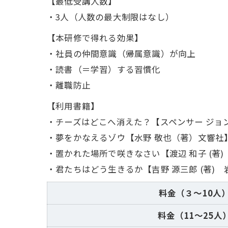
【最低受講人数】
・3人（人数の最大制限はなし）
【本研修で得れる効果】
・社員の仲間意識（帰属意識）が向上
・読書（＝学習）する習慣化
・離職防止
【利用書籍】
・チーズはどこへ消えた？【スペンサー ジョン
・夢をかなえるゾウ【水野 敬也（著）文響社
・置かれた場所で咲きなさい【渡辺 和子 (著
・君たちはどう生きるか【吉野 源三郎 (著)
料金（３～10人
料金（11～25人