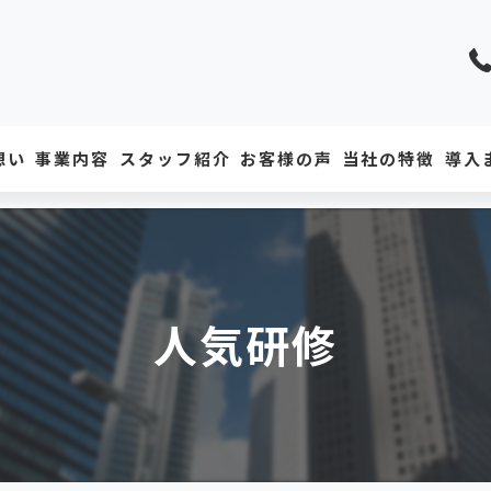
想い
事業内容
スタッフ紹介
お客様の声
当社の特徴
導入
協業会社
中小企業
教育
人気研修
研修
人事
オンライン