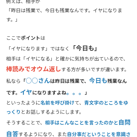
例えば、相手が
「昨日は残業で、今日も残業なんです。イヤになりま
す。」
ここで
ポイント
は
「今日も」
「イヤになります」ではなく
相手は「イヤになる」と確かに気持ちが出ているので、
棒読みでオウム返し
する方が多いですが違います。
○○さん
今日も
私なら
「
は昨日は残業で、
残業なん
イヤ
。。。
です。
になりますよね
」
といったように
名前を呼び掛け
て、
青文字のところをゆ
っくり
とお話しするようにします。
自問
そうすることで、
相手はこんなことを言ったのかと
自答
するようになり、また
自分事だということを意識さ