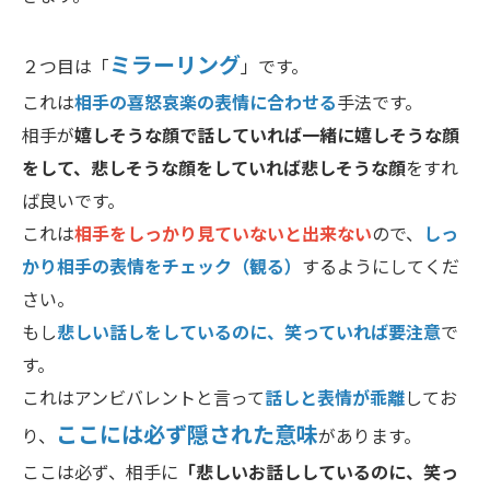
ミラーリング
２つ目は「
」です。
これは
相手の喜怒哀楽の表情に合わせる
手法です。
相手が
嬉しそうな顔で話していれば一緒に嬉しそうな顔
をして、悲しそうな顔をしていれば悲しそうな顔
をすれ
ば良いです。
これは
相手をしっかり見ていないと出来ない
ので、
しっ
かり相手の表情をチェック（観る）
するようにしてくだ
さい。
もし
悲しい話しをしているのに、笑っていれば要注意
で
す。
これはアンビバレントと言って
話しと表情が乖離
してお
ここには必ず隠された意味
り、
があります。
ここは必ず、相手に
「悲しいお話ししているのに、笑っ