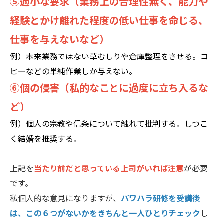
⑤過小な要求（業務上の合理性無く、能力や
経験とかけ離れた程度の低い仕事を命じる、
仕事を与えないなど）
例）
本来業務ではない草むしりや倉庫整理をさせる。コ
ピーなどの単純作業しか与えない。
⑥個の侵害（私的なことに過度に立ち入るな
ど）
例）個人の宗教や信条について触れて批判する。しつこ
く結婚を推奨する。
上記を
当たり前だと思っている上司がいれば注意
が必要
です。
私個人的な意見になりますが、
パワハラ研修を受講後
は、この６つがないかをきちんと一人ひとりチェック
し