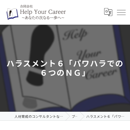
ハラスメント６「パワハラでの
６つのＮＧ」
人材育成のコンサルタントなら合同会社Help Your Career
ブログ
ハラスメント６「パワハラでの６つのＮＧ」