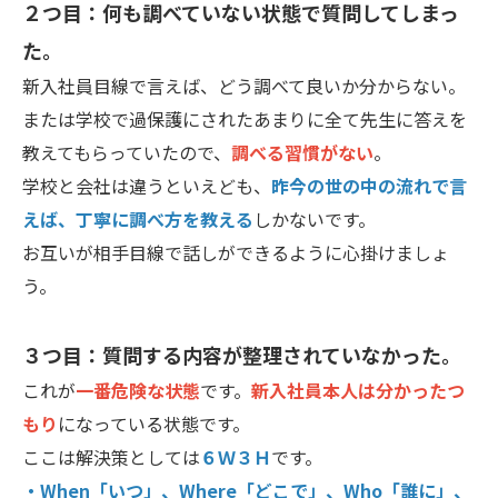
２つ目：何も調べていない状態で質問してしまっ
た。
新入社員目線で言えば、どう調べて良いか分からない。
または学校で過保護にされたあまりに全て先生に答えを
教えてもらっていたので、
調べる習慣がない
。
学校と会社は違うといえども、
昨今の世の中の流れで言
えば、丁寧に調べ方を教える
しかないです。
お互いが相手目線で話しができるように心掛けましょ
う。
３つ目：質問する内容が整理されていなかった。
これが
一番危険な状態
です。
新入社員本人は分かったつ
もり
になっている状態です。
ここは解決策としては
６Ｗ３Ｈ
です。
・When「いつ」、Where「どこで」、Who「誰に」、