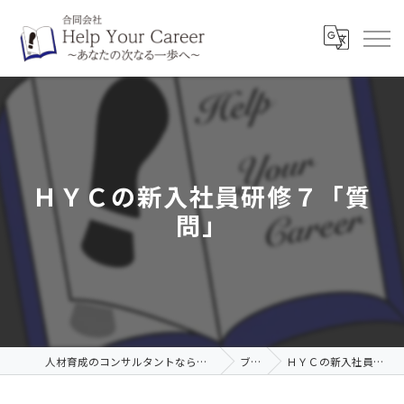
ＨＹＣの新入社員研修７「質
問」
人材育成のコンサルタントなら合同会社Help Your Career
ブログ
ＨＹＣの新入社員研修７「質問」