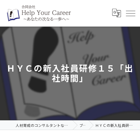
ＨＹＣの新入社員研修１５「出
社時間」
人材育成のコンサルタントなら合同会社Help Your Career
ブログ
ＨＹＣの新入社員研修１５「出社時間」