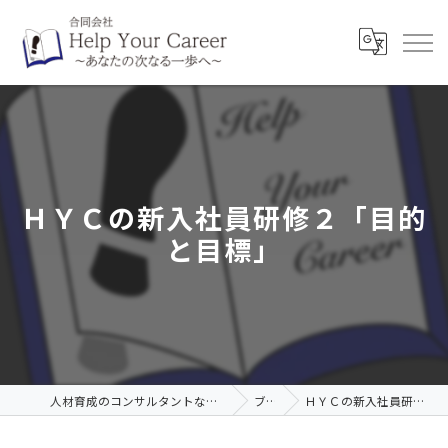
ＨＹＣの新入社員研修２「目的
と目標」
人材育成のコンサルタントなら合同会社Help Your Career
ブログ
ＨＹＣの新入社員研修２「目的と目標」