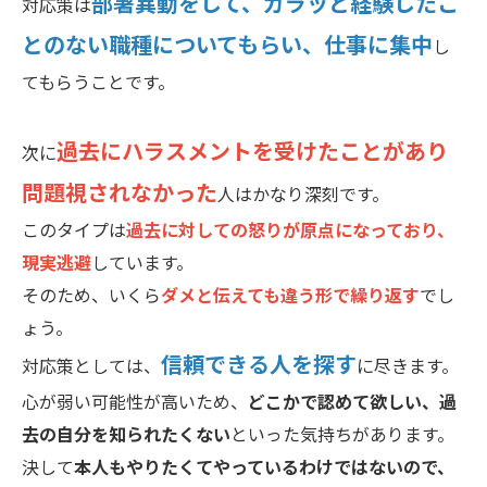
部署異動をして、ガラッと経験したこ
対応策は
とのない職種についてもらい、仕事に集中
し
てもらうことです。
過去にハラスメントを受けたことがあり
次に
問題視されなかった
人はかなり深刻です。
このタイプは
過去に対しての怒りが原点になっており、
現実逃避
しています。
そのため、いくら
ダメと伝えても違う形で繰り返す
でし
ょう。
信頼できる人を探す
対応策としては、
に尽きます。
心が弱い可能性が高いため、
どこかで認めて欲しい、過
去の自分を知られたくない
といった気持ちがあります。
決して
本人もやりたくてやっているわけではないので、